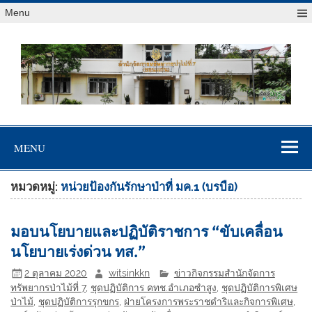
Menu
สจป.ที่ 7
Forest Resource Management Office No.7 (Khonkaen)
(ขอนแก่น)
MENU
หมวดหมู่:
หน่วยป้องกันรักษาป่าที่ มค.1 (บรบือ)
มอบนโยบายและปฏิบัติราชการ “ขับเคลื่อน
นโยบายเร่งด่วน ทส.”
2 ตุลาคม 2020
witsinkkn
ข่าวกิจกรรมสำนักจัดการ
ทรัพยากรป่าไม้ที่ 7
,
ชุดปฏิบัติการ คทช.อำเภอซำสูง
,
ชุดปฏิบัติการพิเศษ
ป่าไม้
,
ชุดปฏิบัติการรุกขกร
,
ฝ่ายโครงการพระราชดำริและกิจการพิเศษ
,