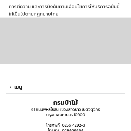
การตีความ และการบังคับตามเงื่อนไขการให้บริการฉบับนี้
ให้เป็นไปตามกฎหมายไทย
เมนู
กรมป่าไม้
61 ถนนพหลโยธิน แขวงลาดยาว เขตจตุจักร
กรุงเทพมหานคร 10900
โทรศัพท์: 025614292-3
โทรสาร: 029406664