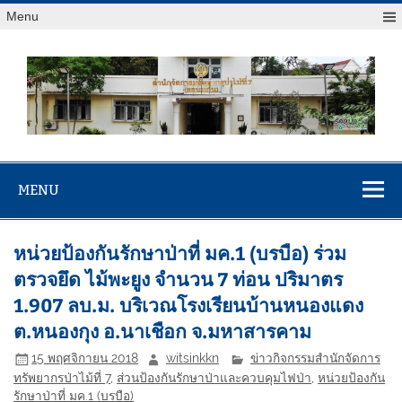
Menu
สจป.ที่ 7
Forest Resource Management Office No.7 (Khonkaen)
(ขอนแก่น)
MENU
หน่วยป้องกันรักษาป่าที่ มค.1 (บรบือ) ร่วม
ตรวจยึด ไม้พะยูง จำนวน 7 ท่อน ปริมาตร
1.907 ลบ.ม. บริเวณโรงเรียนบ้านหนองแดง
ต.หนองกุง อ.นาเชือก จ.มหาสารคาม
15 พฤศจิกายน 2018
witsinkkn
ข่าวกิจกรรมสำนักจัดการ
ทรัพยากรป่าไม้ที่ 7
,
ส่วนป้องกันรักษาป่าและควบคุมไฟป่า
,
หน่วยป้องกัน
รักษาป่าที่ มค.1 (บรบือ)