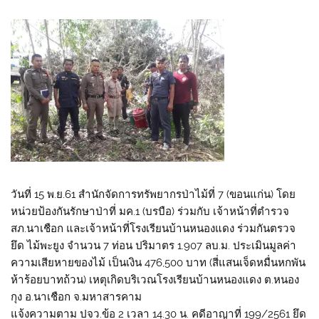
วันที่ 15 พ.ย.61 สำนักจัดการทรัพยากรป่าไม้ที่ 7 (ขอนแก่น) โดย
หน่วยป้องกันรักษาป่าที่ มค.1 (บรบือ) ร่วมกับ เจ้าหน้าที่ตำรวจ
สภ.นาเชือก และเจ้าหน้าที่โรงเรียนบ้านหนองแดง ร่วมกันตรวจ
ยึด ไม้พะยูง จำนวน 7 ท่อน ปริมาตร 1.907 ลบ.ม. ประเมินมูลค่า
ความเสียหายของไม้ เป็นเงิน 476,500 บาท (สี่แสนเจ็ดหมื่นหกพัน
ห้าร้อยบาทถ้วน) เหตุเกิดบริเวณโรงเรียนบ้านหนองแดง ต.หนอง
กุง อ.นาเชือก จ.มหาสารคาม
แจ้งความตาม ปจว.ข้อ 2 เวลา 14.30 น. คดีอาญาที่ 199/2561 ยึด