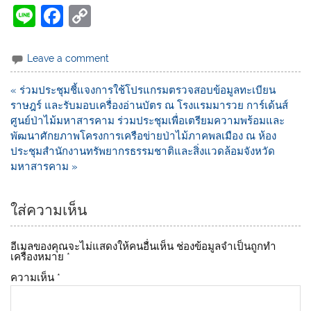
Li
F
C
n
a
o
e
c
p
Leave a comment
e
y
« ร่วมประชุมชี้แจงการใช้โปรแกรมตรวจสอบข้อมูลทะเบียน
b
Li
ราษฎร์ และรับมอบเครื่องอ่านบัตร ณ โรงแรมมารวย การ์เด้นส์
o
n
ศูนย์ป่าไม้มหาสารคาม ร่วมประชุมเพื่อเตรียมความพร้อมและ
พัฒนาศักยภาพโครงการเครือข่ายป่าไม้ภาคพลเมือง ณ ห้อง
o
k
ประชุมสำนักงานทรัพยากรธรรมชาติและสิ่งแวดล้อมจังหวัด
k
มหาสารคาม »
ใส่ความเห็น
อีเมลของคุณจะไม่แสดงให้คนอื่นเห็น
ช่องข้อมูลจำเป็นถูกทำ
เครื่องหมาย
*
ความเห็น
*