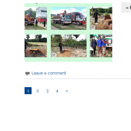
» 
Leave a comment
1
2
3
4
»