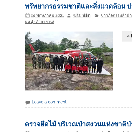
ทรัพยากรธรรมชาติและสิ่งแวดล้อม 
24 พฤษภาคม 2021
witsinkkn
ข่าวกิจกรรมสำนักจ
มห.4 (คำอาฮวน)
» 
Leave a comment
ตรวจยึดไม้ บริเวณป่าสงวนแห่งชาติป่าด