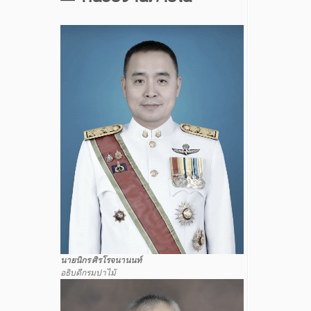
นายนิกร ศิรโรจนานนท์
อธิบดีกรมปาไม้