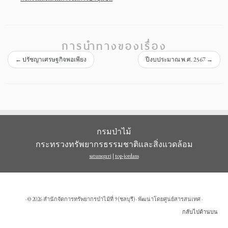
การนำทางของเรื่อง
←
ปรัชญาเศรษฐกิจพอเพียง
ปีงบประมาณ พ.ศ. 2567
→
กรมป่าไม้
กระทรวงทรัพยากรธรรมชาติและสิ่งแวดล้อม
satunegeri
|
top-jordans
· © 2026
สำนักจัดการทรัพยากรป่าไม้ที่ 9 (ชลบุรี)
· พัฒนาโดยศูนย์สารสนเทศ ·
กลับไปด้านบน