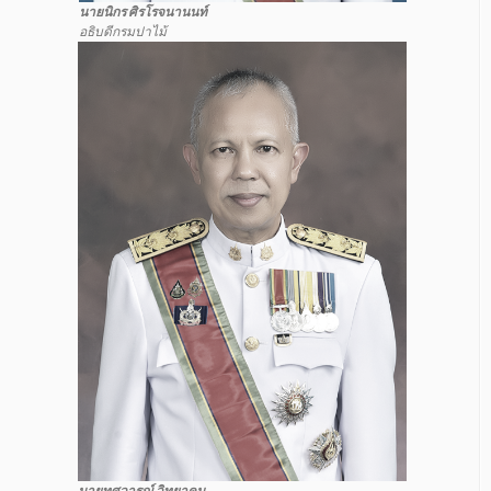
นายนิกร ศิรโรจนานนท์
อธิบดีกรมปาไม้