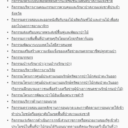
กิจกรรมจัดระเบียบเพื่อจัดที่ดินทำกินให้ชุมชนในพื้นที่ป่าสงวนแห่งชาติ
กิจกรรมบริหารงานคณะกรรมการควบคุมและรักษาป่าสงวนแห่งชาติประจำ
จังหวัด
กิจกรรมตรวจสอบและออกหนังสือรับรองไม้ ผลิตภัณฑ์ไม้ และถ่านไม้ เพื่อส่ง
ออกไปนอกราชอาณาจักร
กิจกรรมส่งเสริมบทบาทพระส่งฆ์ฟื้นฟูและพัฒนาป่าไม้
กิจกรรมการเพิ่มพื้นที่ป่าเศรษฐกิจโดยกลไกธุรกิจคาร์บอน
กิจกรรมพัฒนาระบบเทคโนโลยีสารสนเทศ
กิจกรรมเสริมสร้างความเข้มแข็งของเครือข่ายเกษตรกรอาชีพปลูกสวนป่า
กิจกรรมรุกขกร
กิจกรรมบำรุงรักษาป่า (งานบำรุงรักษาป่า)
กิจกรรมบริหารจัดการงานวิจัย
กิจกรรมโครงการศูนย์ประสานงนอนุรักษ์ทรัพยากรป่าไม้กลุ่มป่าตะวันออก
กิจกรรมโครงการศูนย์ประสานงานอนุรักษ์ทรัพยากรป่าไม้กล่มป่าตะวันออก
(กิจกรรมฝึกอบรมเยาวชนเพื่อสร้างเครือข่ายผู้นำเยาวชนคชานุรักษ์ กรมป่าไม้)
กิจกรรมโครงการพัฒนาป่าไม้อันเนื่องพระราชดำริ
กิจกรรมบริการด้านการอนุญาต
กิจกรรมตรวจสอบ ออกหลักฐานการอนุญาต และการติดตามการอนุญาตให้เข้า
ทำประโยชน์หรืออยู่อาศัยในเขตพื้นที่ป่าสงวนแห่งชาติ
กิจกรรมเร่งรัดการดำเนินการ กรณี ส่วนราชการหรือหน่วยงานของรัฐเข้าทำ
ประโยชน์ในพื้นที่ป่าไม้ก่อนได้รับอนุญาตตามมติคณะรัฐมนตรี เมื่อวันที่ 23