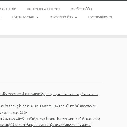
วามโปร่งใส
แผนงานและงบประมาณ
การจัดการที่ดิน
น
บริการประชาชน
การจัดซื้อจัดจ้าง
ประกาศ/สมัครงาน
ินงานของหน่วยงานภาครัฐ (Integrity and Transparency Assessment :
่งเสริมให้ความรู้ในการประเมินคุณธรรมและความโปร่งใสในการดำเนิน
งบประมาณ พ.ศ. 2569
ระเมินคะแนนดัชนีการรับรู้การทุจริตของประเทศไทย ประจำปี พ.ศ. 2570
่อนแผนปฏิบัติการส่งเสริมคุณธรรมและคุ้มครองจริยธรรม “โดดเด่น”