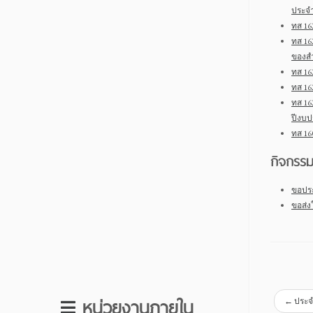
ประจำ
ทส 16
ทส 16
ของส
ทส 16
ทส 16
ทส 16
ปีงบป
ทส 16
กิจกรร
ขอประ
ขอส่ง
หน่วยงานภายใน
←
ประจ