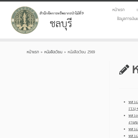
หน้าแรก
ข้อมูลการเงิ
Skip
to
หน้าแรก
»
หนังสือเวียน
»
หนังสือเวียน 2569
content
ห
ทส 16
ITA) 
ทส 16
งานขอ
ทส 16
ทส 16