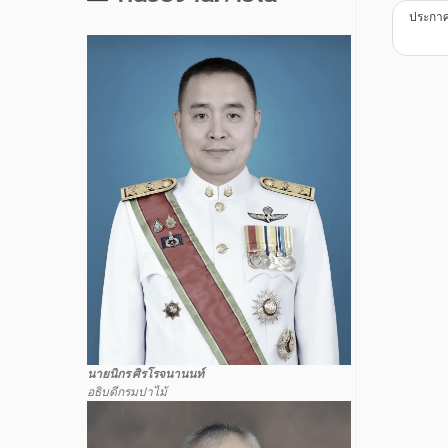
ประกาศก
นายนิกร ศิรโรจนานนท์
อธิบดีกรมปาไม้