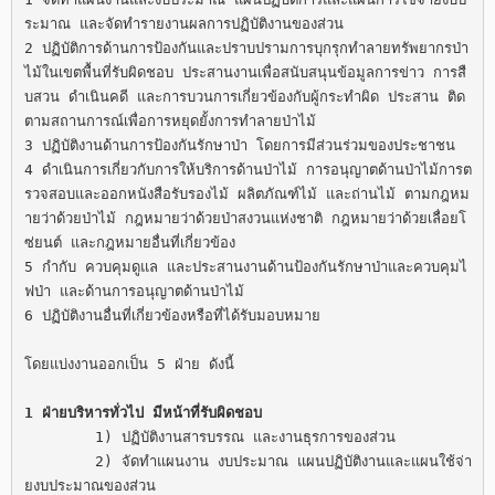
ระมาณ และจัดทำรายงานผลการปฏิบัติงานของส่วน

2 ปฏิบัติการด้านการป้องกันและปราบปรามการบุกรุกทำลายทรัพยากรป่า
ไม้ในเขตพื้นที่รับผิดชอบ ประสานงานเพื่อสนับสนุนข้อมูลการข่าว การสื
บสวน ดำเนินคดี และการบวนการเกี่ยวข้องกับผู้กระทำผิด ประสาน ติด
ตามสถานการณ์เพื่อการหยุดยั้งการทำลายป่าไม้

3 ปฏิบัติงานด้านการป้องกันรักษาป่า โดยการมีส่วนร่วมของประชาชน

4 ดำเนินการเกี่ยวกับการให้บริการด้านป่าไม้ การอนุญาตด้านป่าไม้การต
รวจสอบและออกหนังสือรับรองไม้ ผลิตภัณฑ์ไม้ และถ่านไม้ ตามกฎหม
ายว่าด้วยป่าไม้ กฎหมายว่าด้วยป่าสงวนแห่งชาติ กฎหมายว่าด้วยเลื่อยโ
ซ่ยนต์ และกฎหมายอื่นที่เกี่ยวข้อง

5 กำกับ ควบคุมดูแล และประสานงานด้านป้องกันรักษาป่าและควบคุมไ
ฟป่า และด้านการอนุญาตด้านป่าไม้

6 ปฏิบัติงานอื่นที่เกี่ยวข้องหรือที่ได้รับมอบหมาย

โดยแบ่งงานออกเป็น 5 ฝ่าย ดังนี้

1 ฝ่ายบริหารทั่วไป มีหน้าที่รับผิดชอบ
	1) ปฏิบัติงานสารบรรณ และงานธุรการของส่วน

	2) จัดทำแผนงาน งบประมาณ แผนปฏิบัติงานและแผนใช้จ่า
ยงบประมาณของส่วน
