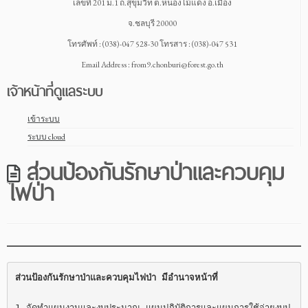
เลขที่ 201 ม.1 ถ.สุขุมวิท ต.หนองไม้แดง อ.เมือง
จ.ชลบุรี 20000
โทรศัพท์ : (038)-047 528-30 โทรสาร : (038)-047 531
Email Address : from9.chonburi@forest.go.th
เจ้าหน้าที่ดูแลระบบ
เข้าระบบ
ระบบ cloud
ส่วนป้องกันรักษาป่าและควบคุม
ไฟป่า
ส่วนป้องกันรักษาป่าและควบคุมไฟป่า มีอำนาจหน้าที่
1 จัดทำแผนงานและงบประมาณ แผนปฏิบัติการและแผนการใช้จ่ายงบป