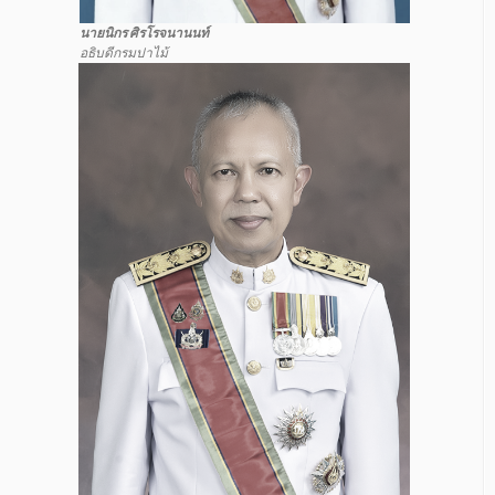
นายนิกร ศิรโรจนานนท์
อธิบดีกรมปาไม้