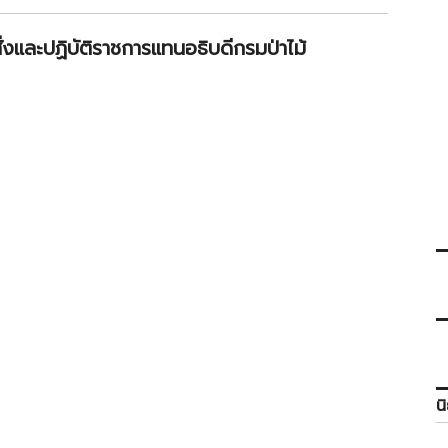
ั่งและปฏิบัติราชการแทนอธิบดีกรมป่าไม้
น