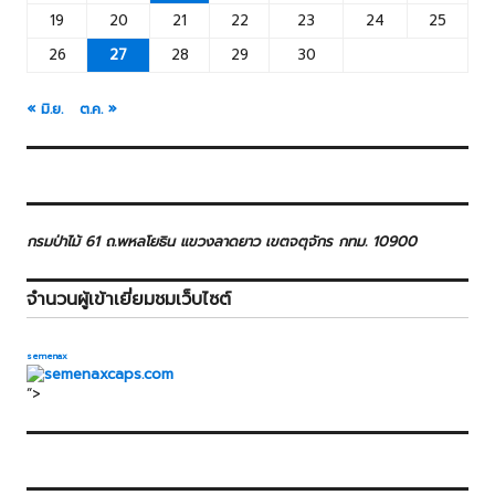
19
20
21
22
23
24
25
26
27
28
29
30
« มิ.ย.
ต.ค. »
กรมป่าไม้ 61 ถ.พหลโยธิน แขวงลาดยาว เขตจตุจักร กทม. 10900
จำนวนผู้เข้าเยี่ยมชมเว็บไซต์
semenax
“>