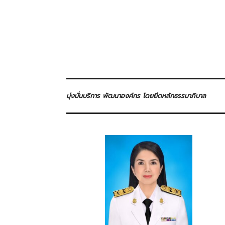
มุ่งมั่นบริการ พัฒนาองค์กร โดยยึดหลักธรรมาภิบาล