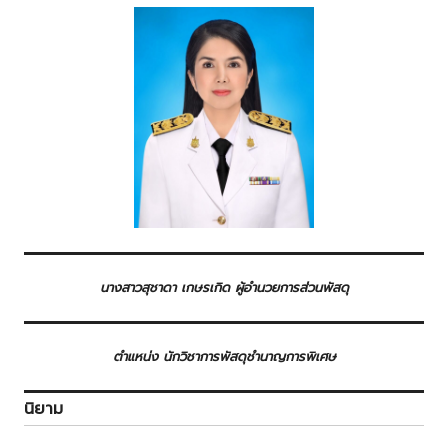
นางสาวสุชาดา เกษรเกิด ผู้อำนวยการส่วนพัสดุ
ตำแหน่ง นักวิชาการพัสดุชำนาญการพิเศษ
นิยาม