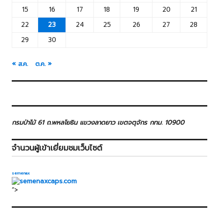
15
16
17
18
19
20
21
22
23
24
25
26
27
28
29
30
« ส.ค.
ต.ค. »
กรมป่าไม้ 61 ถ.พหลโยธิน แขวงลาดยาว เขตจตุจักร กทม. 10900
จำนวนผู้เข้าเยี่ยมชมเว็บไซต์
semenax
“>