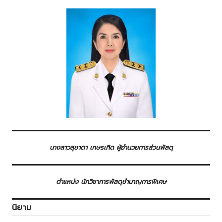
นางสาวสุชาดา เกษรเกิด ผู้อำนวยการส่วนพัสดุ
ตำแหน่ง นักวิชาการพัสดุชำนาญการพิเศษ
นิยาม