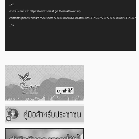
วิดีโอ
_=1
ดาวน์โหลดไฟล์: https://www.forest.go.th/narathiwat/wp-
content/uploads/sites/57/2019/05/%E0%B8%9B%E0%B8%A5%E0%B8%B9%E0%B8%81%E0%
_=1