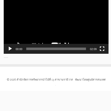
เล่น
ไฟล์
วิดีโอ
00:00
02:09
......
· © 2026
สำนักจัดการทรัพยากรป่าไม้ที่ 13 สาขานราธิวาส
· พัฒนาโดยศูนย์สารสนเทศ
·