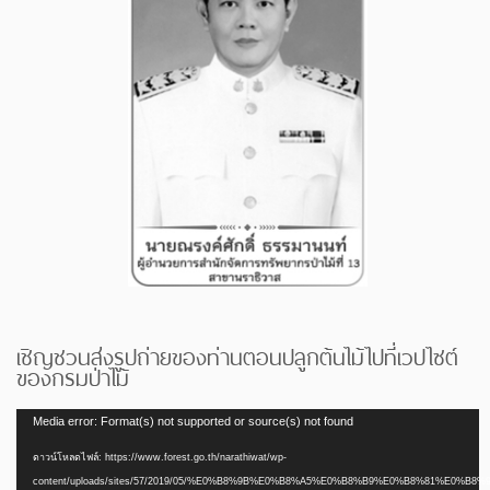
เชิญชวนส่งรูปถ่ายของท่านตอนปลูกต้นไม้ไปที่เวปไซต์
ของกรมป่าไม้
ตัว
Media error: Format(s) not supported or source(s) not found
เล่น
ดาวน์โหลดไฟล์: https://www.forest.go.th/narathiwat/wp-
ไฟล์
content/uploads/sites/57/2019/05/%E0%B8%9B%E0%B8%A5%E0%B8%B9%E0%B8%81%E0%