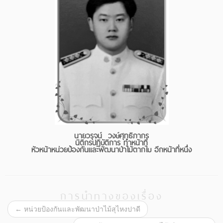
นายวรุจน์ วงษ์ศุทธิภากร
นิติกรปฏิบัติการ ทำหน้าที่
หัวหน้าหน่วยป้องกันและพัฒนาป่าไม้ตากใบ อีกหน้าที่หนึ่ง
การนำทางของเรื่อง
←
หน่วยป้องกันและพัฒนาป่าไม้สุไหงปาดี