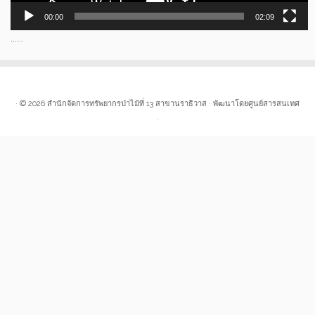
00:00
02:09
......
· © 2026
สำนักจัดการทรัพยากรป่าไม้ที่ 13 สาขานราธิวาส
· พัฒนาโดยศูนย์สารสนเทศ
·