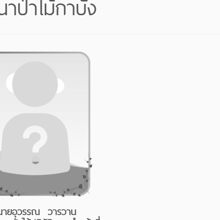
าป่าไม้กาบัง
นายอุวรรณ วารวาน