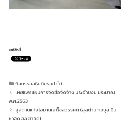
แชร์สิ่งนี้:
กิจกรรมอธิบดีกรมป่าไม้
เผยแพร่แผนการจัดซื้อจัดจ้าง ประจำปีงบ ประมาณ
พ.ศ.2563
สุลต่านแห่งโอมานเสด็จสวรรคต (สุลต่าน กอบูส บิน
ซาอิด อัล ซาอิด)