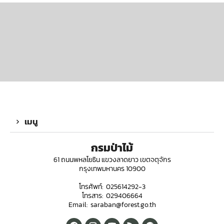
เมนู
กรมป่าไม้
61 ถนนพหลโยธิน แขวงลาดยาว เขตจตุจักร
กรุงเทพมหานคร 10900
โทรศัพท์: 025614292-3
โทรสาร: 029406664
Email: saraban@forest.go.th