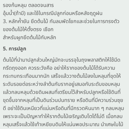
รองก้นหลุม ตลอดจนสาร
อุ้มน้ำ(ถ้ามี) และใช้ในกรณีปลูกก่อนหรือหลังฤดูฝน
3. หลักค้ำยัน ยึดต้นไม้ กันลมพัดโยกและช่วยในการทรงตัว
ของต้นไม้ให้ตั้งตรง เชือก
สำหรับผูกยึดต้นไม้กับหลัก
5. การปลูก
ต้นไม้ที่นำมาปลูกส่วนใหญ่มักจะบรรจุในถุงพลาสติกให้ใช้มีด
กรีดถุงออก ควรระวังคือ อย่าให้รากของต้นไม้ได้รับความ
กระทบกระเทือนมากนัก เสร็จแล้ววางต้นไม้ลงในหลุมที่ขุดให้
ระดับรอยต่อระหว่างลำต้นกับรากอยู่เสมอกับระดับขอบหลุม
แล้วกลบหลุมด้วยดินผสมที่เตรียมไว้สำหรับปลูกหรือใช้ดินที่
ขุดขึ้นจากหลุมที่เป็นดินร่วนปนทราย หรือดินที่มีความร่วนซุย
ดี อย่าใช้ดินเหนียวที่แน่นหรือดินที่มีกรวดหินมาก ๆ กลบหลุม
เพราะจะเป็นปัญหาทำให้รากต้นไม้เจริญเติบโตได้ไม่ดี เมื่อกลบ
หลุมเสร็จแล้วใช้เท้าเหยียบดินให้แน่นพอประมาณ นำเศษใบไม้