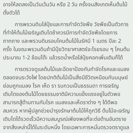
อาจให้ลดลงเป็นวันเว้นวัน หรือ 2 วัน ครั้งจนสังเกตเห็นต้นไม้
ตั้งตัวได้
การพรวนดินใส่ปุ๋ยและการกำจัดวัชพืช วัชพืชเป็นตัวการ
ที่ทำให้ต้นไม้เจริญเติบโตช้าควรมีการกำจัดวัชพืชโดยการ
ถากถาง และพรวนดินรอบโคนต้นไม้ในรัศมี 1 เมตร ปีละ 2
ครั้ง ในขณะพรวนดินถ้ามีปุ๋ยวิทยาศาสตร์จะโรยรอบ ๆ โคนต้น
ประมาณ 1-2 ช้อนโต๊ะ แล้วรดน้ำหรือใส่ปุ๋ยคอกเพิ่มเติมก็ได้
การตรวจดูแลต้นไม้และฉีดยาป้องกันกำจัดโรคและแมลง
ตลอดจนระวังไฟ โดยปกติต้นไม้เป็นสิ่งมีชีวิตเหมือนกับมนุษย์
ย่อมถูกแมลง โรค เห็ด รา รบกวนเป็นธรรมดา การเจริญ
เติบโตของต้นไม้โดยธรรมชาติมีความแข็งแรงอยู่ในตัวพอ
สามารถสู้ต้านทานกับโรค แมลงและเห็ดราต่าง ๆ ได้ดีพอ
สมควร หากผู้ปลูกช่วยบำรุงรักษาต้นไม้ให้ถูกวิธี ต้นไม้จะเจริญ
เติบโตได้รวดเร็วมีความสมบูรณ์เพียงพอที่จะต่อต้านอันตราย
จากสิ่งเหล่านี้ได้ในระดับหนึ่ง โดยเฉพาะการหมั่นตรวจตราดูแล