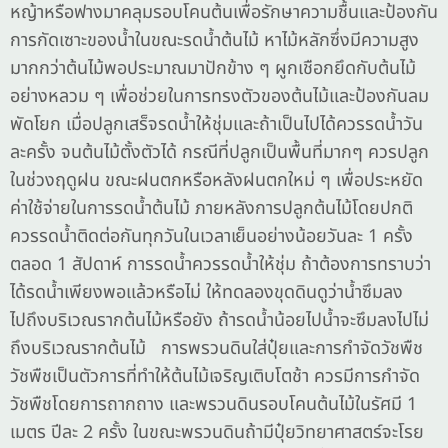
หญ้าหรือฟางมาคลุมรอบโคนต้นเพื่อรักษาความชื้นและป้องกัน
การกัดเซาะของน้ำในขณะรดน้ำต้นไม้ หาไม้หลักซึ่งมีความสูง
มากกว่าต้นไม้พอประมาณมาปักข้าง ๆ ผูกเชือกยึดกับต้นไม้
อย่างหลวม ๆ เพื่อช่วยในการทรงตัวของต้นไม้และป้องกันลม
พัดโยก เมื่อปลูกเสร็จรดน้ำให้ชุ่มและถ้าเป็นไปได้ควรรดน้ำวัน
ละครั้ง จนต้นไม้ตั้งตัวได้ กรณีที่ปลูกเป็นพื้นที่มากๆ ควรปลูก
ในช่วงฤดูฝน ขณะฝนตกหรือหลังฝนตกใหม่ ๆ เพื่อประหยัด
ค่าใช้จ่ายในการรดน้ำต้นไม้ ภายหลังการปลูกต้นไม้โดยปกติ
ควรรดน้ำติดต่อกันทุกวันในเวลาเย็นอย่างน้อยวันละ 1 ครั้ง
ตลอด 1 สัปดาห์ การรดน้ำควรรดน้ำให้ชุ่ม ถ้าต้องการทราบว่า
ได้รดน้ำเพียงพอแล้วหรือไม่ ให้ทดลองขุดดินดูว่าน้ำซึมลง
ไปถึงบริเวณรากต้นไม้หรือยัง ถ้ารดน้ำน้อยไปน้ำจะซึมลงไปไม่
ถึงบริเวณรากต้นไม้ การพรวนดินใส่ปุ๋ยและการกำจัดวัชพืช
วัชพืชเป็นตัวการที่ทำให้ต้นไม้เจริญเติบโตช้า ควรมีการกำจัด
วัชพืชโดยการถากถาง และพรวนดินรอบโคนต้นไม้ในรัศมี 1
เมตร ปีละ 2 ครั้ง ในขณะพรวนดินถ้ามีปุ๋ยวิทยาศาสตร์จะโรย