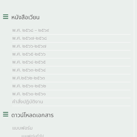
หนังสือเวียน
พ.ศ. ๒๕๖๘ – ๒๕๖๙
พ.ศ. ๒๕๖๗-๒๕๖๘
พ.ศ. ๒๕๖๖-๒๕๖๗
พ.ศ. ๒๕๖๕-๒๕๖๖
พ.ศ. ๒๕๖๔-๒๕๖๕
พ.ศ. ๒๕๖๓-๒๕๖๔
พ.ศ.๒๕๖๒-๒๕๖๓
พ.ศ. ๒๕๖๑-๒๕๖๒
พ.ศ. ๒๕๖๐-๒๕๖๑
คำสั่งปฏิบัติงาน
ดาวน์โหลดเอกสาร
แบบฟอร์ม
แบบฟอร์มทั่วไป