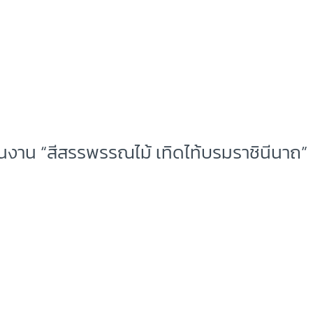
ในงาน “สีสรรพรรณไม้ เทิดไท้บรมราชินีนาถ”