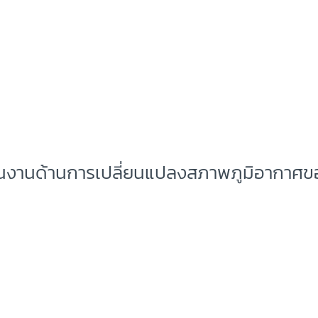
ินงานด้านการเปลี่ยนแปลงสภาพภูมิอากาศขอ