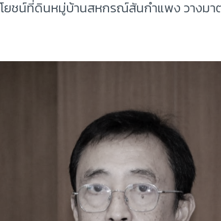
ะโยชน์ที่ดินหมู่บ้านสหกรณ์สันกำแพง วางม