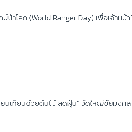
ักษ์ป่าโลก (World Ranger Day) เพื่อเจ้าหน้าท
วียนเทียนด้วยต้นไม้ ลดฝุ่น” วัดใหญ่ชัยมงคล