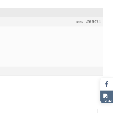
#69474
REPLY