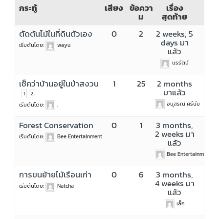
กระทู้
เสียง
ข้อควา
เรื่อง
ม
สุดท้าย
ตัดต้นไม้ในที่ดินตัวเอง
0
2
2 weeks, 5
days มา
เริ่มต้นโดย:
wayu
แล้ว
นรรัตน์
เช็คว่าบ้านอยู่ในป่าสงวน
1
25
2 months
มาแล้ว
1
2
อนุสรณ์ ศรีนิ่ม
เริ่มต้นโดย:
.
Forest Conservation
0
1
3 months,
2 weeks มา
เริ่มต้นโดย:
Bee Entertainment
แล้ว
Bee Entertainment
การขนย้ายไม้เรือนเก่า
0
6
3 months,
4 weeks มา
เริ่มต้นโดย:
Natcha
แล้ว
เล็ก