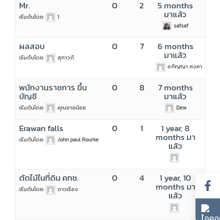
Mr.
0
2
5 months
มาแล้ว
เริ่มต้นโดย:
1
safsaf
ผลสอบ
0
7
6 months
มาแล้ว
เริ่มต้นโดย:
สุภาวดี
อภิญญา คงคา
พนักงานราชการ ขึ้น
0
8
7 months
บัญชี
มาแล้ว
เริ่มต้นโดย:
คุณชายน้อย
Dew
Erawan falls
0
1
1 year, 8
months มา
เริ่มต้นโดย:
John paul Rourke
แล้ว
ตัดไม้ในที่ดิน คทช.
0
4
1 year, 10
months มา
เริ่มต้นโดย:
ดาวเรือง
แล้ว