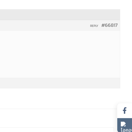
#66817
REPLY