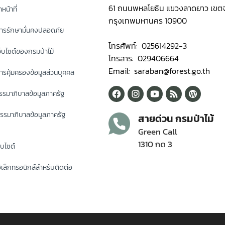
61 ถนนพหลโยธิน แขวงลาดยาว เขตจ
หน้าที่
กรุงเทพมหานคร 10900
ารรักษามั่นคงปลอดภัย
โทรศัพท์: 025614292-3
็บไซต์ของกรมป่าไม้
โทรสาร: 029406664
Email: saraban@forest.go.th
รคุ้มครองข้อมูลส่วนบุคคล
รมาภิบาลข้อมูลภาครัฐ
รรมาภิบาลข้อมูลภาครัฐ
สายด่วน กรมป่าไม้
Green Call
1310 กด 3
็บไซต์
ิเล็กทรอนิกส์สำหรับติดต่อ