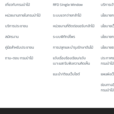
เกี่ยวกับกรมป่าไม้
RFD Single Window
บริการเจ้า
หน่วยงานภายในกรมป่าไม้
ระบบแจกจ่ายกล้าไม้
นโยบายก
บริการประชาชน
หน่วยงานที่ติดต่อขอรับกล้าไม้
นโยบายเว
สมัครงาน
ระบบพิทักษ์ไพร
นโยบายกา
คู่มือสำหรับประชาชน
การปลูกและบำรุงรักษาต้นไม้
นโยบายธร
ถาม-ตอบ กรมป่าไม้
แจ้งเรื่องร้องเรียน/แจ้ง
ประกาศธ
เบาะแส/รับฟังความคิดเห็น
กรมป่าไม้
แนะนำ/ติชมเว็บไซต์
แผนผังเว
ช่องทางอ
กรมป่าไม้