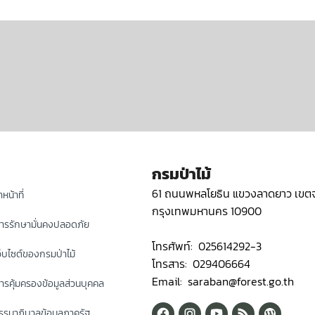
กรมป่าไม้
61 ถนนพหลโยธิน แขวงลาดยาว เขตจ
หน้าที่
กรุงเทพมหานคร 10900
ารรักษามั่นคงปลอดภัย
โทรศัพท์: 025614292-3
็บไซต์ของกรมป่าไม้
โทรสาร: 029406664
Email: saraban@forest.go.th
รคุ้มครองข้อมูลส่วนบุคคล
รมาภิบาลข้อมูลภาครัฐ