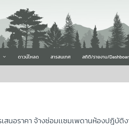
ดาวน์โหลด
สารสนเทศ
สถิติ/รายงาน/Dashboa
ารเสนอราคา จ้างซ่อมเเซมเพดานห้องปฎิบัติงา