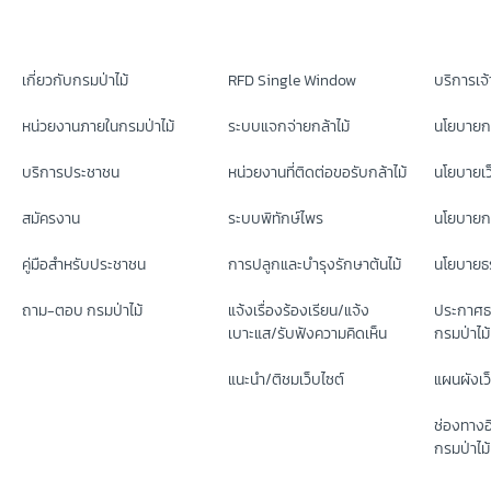
เกี่ยวกับกรมป่าไม้
RFD Single Window
บริการเจ้า
หน่วยงานภายในกรมป่าไม้
ระบบแจกจ่ายกล้าไม้
นโยบายก
บริการประชาชน
หน่วยงานที่ติดต่อขอรับกล้าไม้
นโยบายเว
สมัครงาน
ระบบพิทักษ์ไพร
นโยบายกา
คู่มือสำหรับประชาชน
การปลูกและบำรุงรักษาต้นไม้
นโยบายธร
ถาม-ตอบ กรมป่าไม้
แจ้งเรื่องร้องเรียน/แจ้ง
ประกาศธ
เบาะแส/รับฟังความคิดเห็น
กรมป่าไม้
แนะนำ/ติชมเว็บไซต์
แผนผังเว
ช่องทางอ
กรมป่าไม้