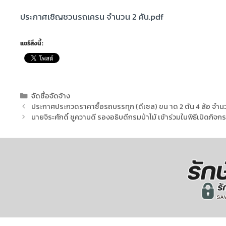
ประกาศเชิญชวนรถเครน จำนวน 2 คัน.pdf
แชร์สิ่งนี้:
จัดซื้อจัดจ้าง
ประกาศประกวดราคาซื้อรถบรรทุก (ดีเซล) ขน าด 2 ตัน 4 ล้อ จำนวน
นายจิระศักดิ์ ชูความดี รองอธิบดีกรมป่าไม้ เข้าร่วมในพิธีเปิดก