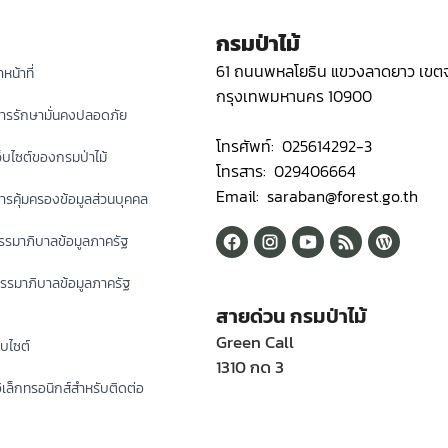
กรมป่าไม้
61 ถนนพหลโยธิน แขวงลาดยาว เขตจ
หน้าที่
กรุงเทพมหานคร 10900
ารรักษามั่นคงปลอดภัย
โทรศัพท์: 025614292-3
็บไซต์ของกรมป่าไม้
โทรสาร: 029406664
Email: saraban@forest.go.th
รคุ้มครองข้อมูลส่วนบุคคล
รมาภิบาลข้อมูลภาครัฐ
รรมาภิบาลข้อมูลภาครัฐ
สายด่วน กรมป่าไม้
Green Call
็บไซต์
1310 กด 3
ิเล็กทรอนิกส์สำหรับติดต่อ