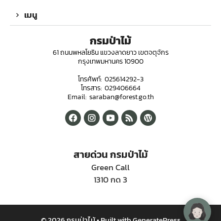
เมนู
กรมป่าไม้
61 ถนนพหลโยธิน แขวงลาดยาว เขตจตุจักร
กรุงเทพมหานคร 10900
โทรศัพท์: 025614292-3
โทรสาร: 029406664
Email: saraban@forest.go.th
สายด่วน กรมป่าไม้
Green Call
1310 กด 3
© 2026 กรมป่าไม้
• Built with
GeneratePress