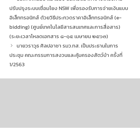
ปรับปรุงระบบเชื่อมโยง NSW เพื่อรองรับการจ่ายเงินแบบ
อิเล็กทรอนิกส์ ด้วยวิธีประกวดราคาอิเล็กทรอนิกส์ (e-
bidding) (ศูนย์เทคโนโลยีสารสนเทศและการสื่อสาร)
(ระยะเวลาโหลดเอกสาร ๘-๑๕ เมษายน ๒๕๖๓)
นายวราวุธ ศิลปอาชา รมว.ทส. เป็นประธานในการ
ประชุม คณะกรรมการสงวนและคุ้มครองสัตว์ป่า ครั้งที่
1/2563