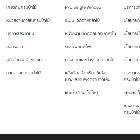
เกี่ยวกับกรมป่าไม้
RFD Single Window
บริการเจ้า
หน่วยงานภายในกรมป่าไม้
ระบบแจกจ่ายกล้าไม้
นโยบายก
บริการประชาชน
หน่วยงานที่ติดต่อขอรับกล้าไม้
นโยบายเว
สมัครงาน
ระบบพิทักษ์ไพร
นโยบายกา
คู่มือสำหรับประชาชน
การปลูกและบำรุงรักษาต้นไม้
นโยบายธร
ถาม-ตอบ กรมป่าไม้
แจ้งเรื่องร้องเรียน/แจ้ง
ประกาศธ
เบาะแส/รับฟังความคิดเห็น
กรมป่าไม้
แนะนำ/ติชมเว็บไซต์
แผนผังเว
ช่องทางอ
กรมป่าไม้