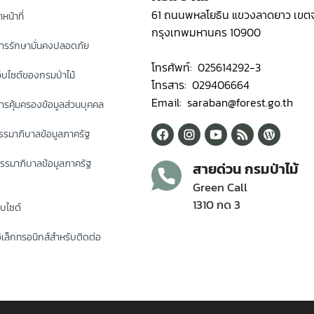
61 ถนนพหลโยธิน แขวงลาดยาว เขตจ
หน้าที่
กรุงเทพมหานคร 10900
ารรักษามั่นคงปลอดภัย
โทรศัพท์: 025614292-3
็บไซต์ของกรมป่าไม้
โทรสาร: 029406664
Email: saraban@forest.go.th
รคุ้มครองข้อมูลส่วนบุคคล
รมาภิบาลข้อมูลภาครัฐ
รรมาภิบาลข้อมูลภาครัฐ
สายด่วน กรมป่าไม้
Green Call
1310 กด 3
็บไซต์
ิเล็กทรอนิกส์สำหรับติดต่อ