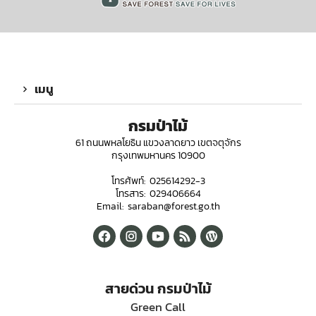
เมนู
กรมป่าไม้
61 ถนนพหลโยธิน แขวงลาดยาว เขตจตุจักร
กรุงเทพมหานคร 10900
โทรศัพท์: 025614292-3
โทรสาร: 029406664
Email: saraban@forest.go.th
สายด่วน กรมป่าไม้
Green Call