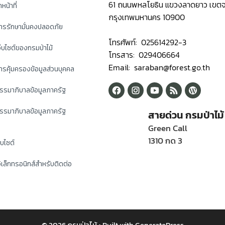
61 ถนนพหลโยธิน แขวงลาดยาว เขตจ
หน้าที่
กรุงเทพมหานคร 10900
ารรักษามั่นคงปลอดภัย
โทรศัพท์: 025614292-3
็บไซต์ของกรมป่าไม้
โทรสาร: 029406664
Email: saraban@forest.go.th
รคุ้มครองข้อมูลส่วนบุคคล
รรมาภิบาลข้อมูลภาครัฐ
รรมาภิบาลข้อมูลภาครัฐ
สายด่วน กรมป่าไม้
Green Call
1310 กด 3
็บไซต์
ิเล็กทรอนิกส์สำหรับติดต่อ
© 2026 กรมป่าไม้
• Built with
GeneratePress