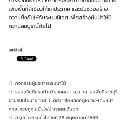
การร่วมมือระหว่างภาครัฐและภาคเอกชนนี้ จะช่วย
เพิ่มพื้นที่สีเขียวให้แก่ประเทศ และยังช่วยสร้าง
ความยั่งยืนให้กับระบบนิเวศ เพื่อสร้างผืนป่าให้มี
ความสมบูรณ์ต่อไป
แชร์สิ่งนี้:
กิจกรรมผู้บริหารกรมป่าไม้
รองอธิบดีกรมป่าไม้ ร่วมคณะ รมว.ทส. ลงพื้นที่ราชบุรี
ขานรับนโยบาย “ทส. 1 เดียว” ยึดหลักกฎหมาย-เดินหน้า
คทช. ควบคู่คุมเข้มไฟป่าภาคตะวันตก
สรุปข่าวกรมป่าไม้วันที่ 28 พฤษภาคม 2569