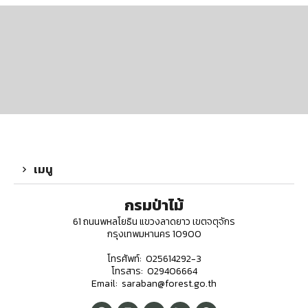
เมนู
กรมป่าไม้
61 ถนนพหลโยธิน แขวงลาดยาว เขตจตุจักร
กรุงเทพมหานคร 10900
โทรศัพท์: 025614292-3
โทรสาร: 029406664
Email: saraban@forest.go.th