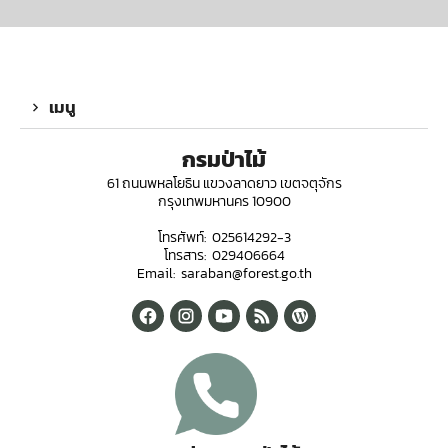
เมนู
กรมป่าไม้
61 ถนนพหลโยธิน แขวงลาดยาว เขตจตุจักร
กรุงเทพมหานคร 10900
โทรศัพท์: 025614292-3
โทรสาร: 029406664
Email: saraban@forest.go.th