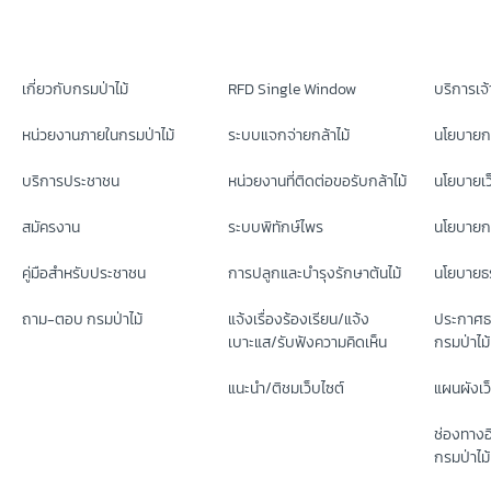
เกี่ยวกับกรมป่าไม้
RFD Single Window
บริการเจ้า
หน่วยงานภายในกรมป่าไม้
ระบบแจกจ่ายกล้าไม้
นโยบายก
บริการประชาชน
หน่วยงานที่ติดต่อขอรับกล้าไม้
นโยบายเว
สมัครงาน
ระบบพิทักษ์ไพร
นโยบายกา
คู่มือสำหรับประชาชน
การปลูกและบำรุงรักษาต้นไม้
นโยบายธร
ถาม-ตอบ กรมป่าไม้
แจ้งเรื่องร้องเรียน/แจ้ง
ประกาศธ
เบาะแส/รับฟังความคิดเห็น
กรมป่าไม้
แนะนำ/ติชมเว็บไซต์
แผนผังเว
ช่องทางอ
กรมป่าไม้