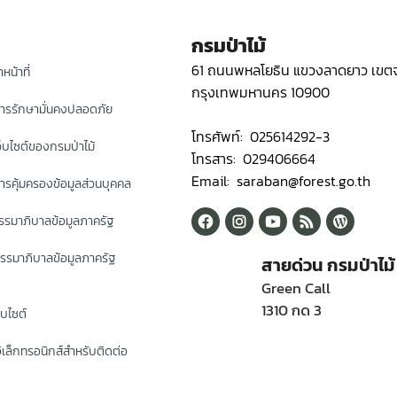
กรมป่าไม้
61 ถนนพหลโยธิน แขวงลาดยาว เขตจ
หน้าที่
กรุงเทพมหานคร 10900
ารรักษามั่นคงปลอดภัย
โทรศัพท์: 025614292-3
็บไซต์ของกรมป่าไม้
โทรสาร: 029406664
Email: saraban@forest.go.th
รคุ้มครองข้อมูลส่วนบุคคล
รมาภิบาลข้อมูลภาครัฐ
รรมาภิบาลข้อมูลภาครัฐ
สายด่วน กรมป่าไม้
Green Call
1310 กด 3
็บไซต์
ิเล็กทรอนิกส์สำหรับติดต่อ