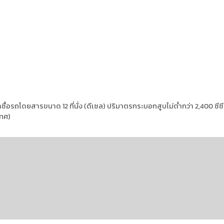
ถโดยสารขนาด 12 ที่นั่ง (ดีเซล) ปริมาตรกระบอกสูบไม่ต่ำกว่า 2,400 ซีซี หรือ
ทศ)