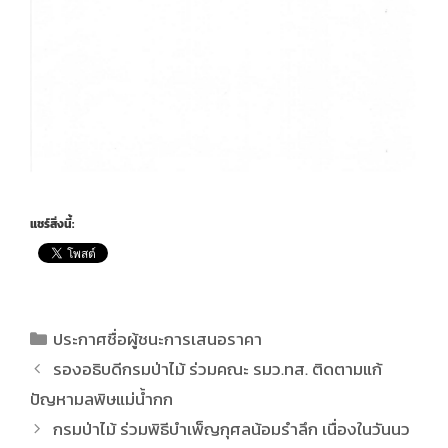
แชร์สิ่งนี้:
ประกาศชื่อผู้ชนะการเสนอราคา
รองอธิบดีกรมป่าไม้ ร่วมคณะ รมว.ทส. ติดตามแก้
ปัญหามลพิษแม่น้ำกก
กรมป่าไม้ ร่วมพิธีบำเพ็ญกุศลน้อมรำลึก เนื่องในวันนว