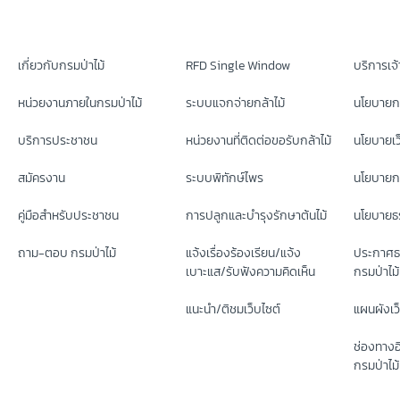
เกี่ยวกับกรมป่าไม้
RFD Single Window
บริการเจ้า
หน่วยงานภายในกรมป่าไม้
ระบบแจกจ่ายกล้าไม้
นโยบายก
บริการประชาชน
หน่วยงานที่ติดต่อขอรับกล้าไม้
นโยบายเว
สมัครงาน
ระบบพิทักษ์ไพร
นโยบายกา
คู่มือสำหรับประชาชน
การปลูกและบำรุงรักษาต้นไม้
นโยบายธร
ถาม-ตอบ กรมป่าไม้
แจ้งเรื่องร้องเรียน/แจ้ง
ประกาศธ
เบาะแส/รับฟังความคิดเห็น
กรมป่าไม้
แนะนำ/ติชมเว็บไซต์
แผนผังเว
ช่องทางอ
กรมป่าไม้