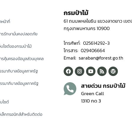
กรมป่าไม้
61 ถนนพหลโยธิน แขวงลาดยาว เขตจ
หน้าที่
กรุงเทพมหานคร 10900
ารรักษามั่นคงปลอดภัย
โทรศัพท์: 025614292-3
็บไซต์ของกรมป่าไม้
โทรสาร: 029406664
Email: saraban@forest.go.th
รคุ้มครองข้อมูลส่วนบุคคล
รมาภิบาลข้อมูลภาครัฐ
รรมาภิบาลข้อมูลภาครัฐ
สายด่วน กรมป่าไม้
Green Call
1310 กด 3
็บไซต์
ิเล็กทรอนิกส์สำหรับติดต่อ