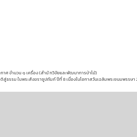
ศ จำนวน ๑ เครื่อง (สำนั กวิจัยและพัฒนาการป่าไม้)
ติสู่ธรรม ในพระสังฆราชูปถัมภ์ ปีที่ 8 เนื่องในโอกาสวันเฉลิมพระชนมพรรษ