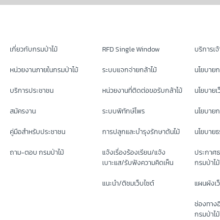
เกี่ยวกับกรมป่าไม้
RFD Single Window
บริการเจ้า
หน่วยงานภายในกรมป่าไม้
ระบบแจกจ่ายกล้าไม้
นโยบายก
บริการประชาชน
หน่วยงานที่ติดต่อขอรับกล้าไม้
นโยบายเว
สมัครงาน
ระบบพิทักษ์ไพร
นโยบายกา
คู่มือสำหรับประชาชน
การปลูกและบำรุงรักษาต้นไม้
นโยบายธร
ถาม-ตอบ กรมป่าไม้
แจ้งเรื่องร้องเรียน/แจ้ง
ประกาศธ
เบาะแส/รับฟังความคิดเห็น
กรมป่าไม้
แนะนำ/ติชมเว็บไซต์
แผนผังเว
ช่องทางอ
กรมป่าไม้