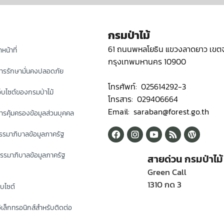
กรมป่าไม้
61 ถนนพหลโยธิน แขวงลาดยาว เขตจ
หน้าที่
กรุงเทพมหานคร 10900
ารรักษามั่นคงปลอดภัย
โทรศัพท์: 025614292-3
็บไซต์ของกรมป่าไม้
โทรสาร: 029406664
Email: saraban@forest.go.th
รคุ้มครองข้อมูลส่วนบุคคล
รมาภิบาลข้อมูลภาครัฐ
รรมาภิบาลข้อมูลภาครัฐ
สายด่วน กรมป่าไม้
Green Call
1310 กด 3
็บไซต์
ิเล็กทรอนิกส์สำหรับติดต่อ