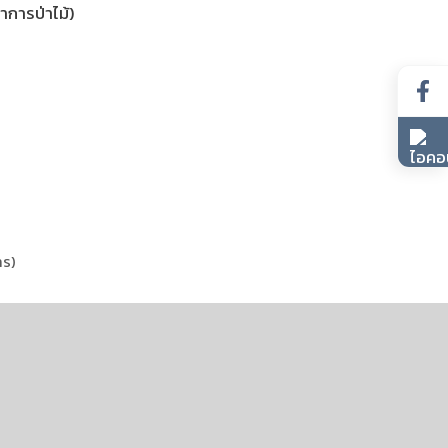
การป่าไม้)
าร)