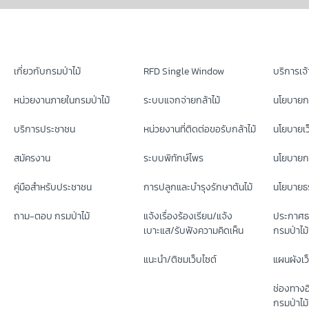
เกี่ยวกับกรมป่าไม้
RFD Single Window
บริการเจ้า
หน่วยงานภายในกรมป่าไม้
ระบบแจกจ่ายกล้าไม้
นโยบายก
บริการประชาชน
หน่วยงานที่ติดต่อขอรับกล้าไม้
นโยบายเว
สมัครงาน
ระบบพิทักษ์ไพร
นโยบายกา
คู่มือสำหรับประชาชน
การปลูกและบำรุงรักษาต้นไม้
นโยบายธร
ถาม-ตอบ กรมป่าไม้
แจ้งเรื่องร้องเรียน/แจ้ง
ประกาศธ
เบาะแส/รับฟังความคิดเห็น
กรมป่าไม้
แนะนำ/ติชมเว็บไซต์
แผนผังเว
ช่องทางอ
กรมป่าไม้