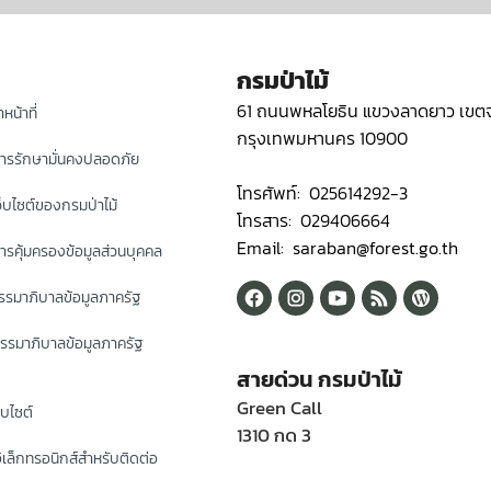
กรมป่าไม้
61 ถนนพหลโยธิน แขวงลาดยาว เขตจ
หน้าที่
กรุงเทพมหานคร 10900
ารรักษามั่นคงปลอดภัย
โทรศัพท์: 025614292-3
็บไซต์ของกรมป่าไม้
โทรสาร: 029406664
Email: saraban@forest.go.th
รคุ้มครองข้อมูลส่วนบุคคล
รมาภิบาลข้อมูลภาครัฐ
รรมาภิบาลข้อมูลภาครัฐ
สายด่วน กรมป่าไม้
Green Call
็บไซต์
1310 กด 3
ิเล็กทรอนิกส์สำหรับติดต่อ