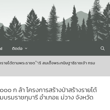
rd
ติดต่อ
้างรายได้ตามพระราชด ำริ สมเด็จพระกนิษฐาธิราชเจ้า กรม
๐๐๐ ก ล้า โครงการสร้างป่าสร้างรายได้
บรมราชกุมารี อำเภอแ ม่วาง จังหวัด