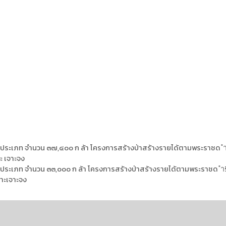
ม้ ๔ ประเภท จำนวน ๓๗,๔๐๐ ก ล้า โครงการสร้างป่าสร้างรายได้ตามพระราชด
ะ เจาะจง
้ ๔ ประเภท จำนวน ๓๓,๐๐๐ ก ล้า โครงการสร้างป่าสร้างรายได้ตามพระราชด 
 าะเจาะจง