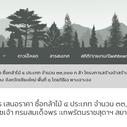
ดาวน์โหลด
สารสนเทศ
สถิติ/รายงาน/Dashboa
า ซื้อกล้าไม้ ๔ ประเภท จำนวน ๓๓,๐๐๐ ก ล้า โครงการสร้างป่าสร
ังหวัดเชียงใหม่ พื้นที่ ๑ โดยวิธีเฉ พาะเจาะจง
ร เสนอราคา ซื้อกล้าไม้ ๔ ประเภท จำนวน ๓๓,
ชเจ้า กรมสมเด็จพร ะเทพรัตนราชสุดาฯ สยาม