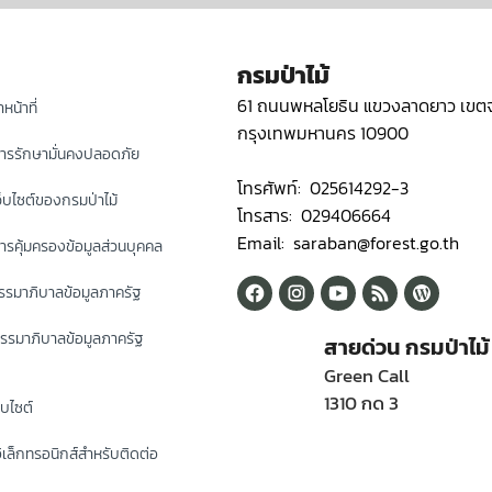
กรมป่าไม้
61 ถนนพหลโยธิน แขวงลาดยาว เขตจ
หน้าที่
กรุงเทพมหานคร 10900
ารรักษามั่นคงปลอดภัย
โทรศัพท์: 025614292-3
็บไซต์ของกรมป่าไม้
โทรสาร: 029406664
Email: saraban@forest.go.th
รคุ้มครองข้อมูลส่วนบุคคล
รมาภิบาลข้อมูลภาครัฐ
รรมาภิบาลข้อมูลภาครัฐ
สายด่วน กรมป่าไม้
Green Call
1310 กด 3
็บไซต์
ิเล็กทรอนิกส์สำหรับติดต่อ