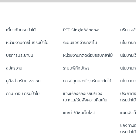
เกี่ยวกับกรมป่าไม้
RFD Single Window
บริการเจ้า
หน่วยงานภายในกรมป่าไม้
ระบบแจกจ่ายกล้าไม้
นโยบายก
บริการประชาชน
หน่วยงานที่ติดต่อขอรับกล้าไม้
นโยบายเว
สมัครงาน
ระบบพิทักษ์ไพร
นโยบายกา
คู่มือสำหรับประชาชน
การปลูกและบำรุงรักษาต้นไม้
นโยบายธร
ถาม-ตอบ กรมป่าไม้
แจ้งเรื่องร้องเรียน/แจ้ง
ประกาศธ
เบาะแส/รับฟังความคิดเห็น
กรมป่าไม้
แนะนำ/ติชมเว็บไซต์
แผนผังเว
ช่องทางอ
กรมป่าไม้