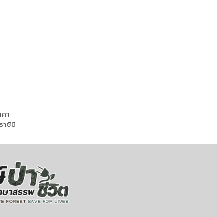
ราคา
าชินี