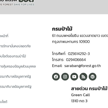
กรมป่าไม้
61 ถนนพหลโยธิน แขวงลาดยาว เขตจ
หน้าที่
กรุงเทพมหานคร 10900
ารรักษามั่นคงปลอดภัย
โทรศัพท์: 025614292-3
็บไซต์ของกรมป่าไม้
โทรสาร: 029406664
Email: saraban@forest.go.th
รคุ้มครองข้อมูลส่วนบุคคล
รมาภิบาลข้อมูลภาครัฐ
รรมาภิบาลข้อมูลภาครัฐ
สายด่วน กรมป่าไม้
Green Call
1310 กด 3
็บไซต์