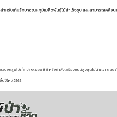
หรับเก็บรักษาอุณหภูมิเมล็ดพันธุ์ไม้สำเร็จรูป และสามารถเคลื่อนย
กสูบไม่ต่ำกว่า ๒,๔๐๐ ซี ซี หรือกำลังเครื่องยนต์สูงสุดไม่ต่ำกว่า ๑๑๐ กิโ
้นปีใหม่ 2568