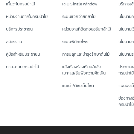
เกี่ยวกับกรมป่าไม้
RFD Single Window
บริการเจ้า
หน่วยงานภายในกรมป่าไม้
ระบบแจกจ่ายกล้าไม้
นโยบายก
บริการประชาชน
หน่วยงานที่ติดต่อขอรับกล้าไม้
นโยบายเว
สมัครงาน
ระบบพิทักษ์ไพร
นโยบายกา
คู่มือสำหรับประชาชน
การปลูกและบำรุงรักษาต้นไม้
นโยบายธร
ถาม-ตอบ กรมป่าไม้
แจ้งเรื่องร้องเรียน/แจ้ง
ประกาศธ
เบาะแส/รับฟังความคิดเห็น
กรมป่าไม้
แนะนำ/ติชมเว็บไซต์
แผนผังเว
ช่องทางอ
กรมป่าไม้