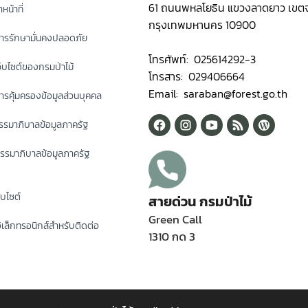
61 ถนนพหลโยธิน แขวงลาดยาว เขตจ
หน้าที่
กรุงเทพมหานคร 10900
ารรักษามั่นคงปลอดภัย
โทรศัพท์: 025614292-3
็บไซต์ของกรมป่าไม้
โทรสาร: 029406664
Email: saraban@forest.go.th
รคุ้มครองข้อมูลส่วนบุคคล
รมาภิบาลข้อมูลภาครัฐ
รรมาภิบาลข้อมูลภาครัฐ
็บไซต์
สายด่วน กรมป่าไม้
Green Call
ิเล็กทรอนิกส์สำหรับติดต่อ
1310 กด 3