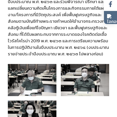
ปีงบประมาณ พ.ศ. ๒๕๖๓ และร่วมพิจารณา ปรึกษา และ
แลกเปลี่ยนความคิดเห็นโครงการและกิจกรรมภายใต้แผน
งาน/โครงการที่มีวัตถุประสงค์ เพื่อฟื้นฟูเศรษฐกิจและ
สังคมตามบัญชีท้ายพระราชกำหนดให้อำนาจกระทรวงการ
คลังกู้เงินเพื่อแก้ไขปัญหา เยียวยา และฟื้นฟูเศรษฐกิจและ
สังคม ที่ได้รับผลกระทบจากการระบาดของโรคติดต่อเชื้อ
ไวรัสโคโรน่า 2019 พ.ศ. ๒๕๖๓ และการเตรียมความพร้อม
ในการปฏิบัติงานในปีงบประมาณ พ.ศ. ๒๕๖๔ (งบประมาณ
รายจ่ายประจำปีงบประมาณ พ.ศ. ๒๕๖๓ ไปพลางก่อน)