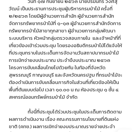
วันที่ ๑๗ กันยายน ๒๕๖๓ นายปรมินทร์ วงศ์สุ
วัฒน์ เป็นประธานการประชุมผู้บริหารกรมป่าไม้ ครั้งที่
๒/๒๕๖๓ โดยมีผู้อำนวยการสำนัก ผู้อำนวยการสำนัก
จัดการทรัพยากรป่าไม้ที่ ๑-๑๓ ผู้อำนวยการสำนักจัดการ
ทรัพยากรป่าไม้สาขาทุกสาขา ผู้อำนวยการกลุ่มพัฒนา
ระบบบริหาร หัวหน้ากลุ่มตรวจสอบภายใน และเจ้าหน้าที่ที่
เกี่ยวข้องเข้าร่วมประชุม โดยรองอธิบดีกรมป่าไม้ได้แจ้งให้
ที่ประชุมทราบในประเด็นการจัดงานวันสถาปนากรมป่าไม้
การเบิกจ่ายงบประมาณ ประจำปีงบประมาณ ๒๕๖๓
โครงการขับเคลื่อนไทยไปด้วยกัน ในท้องที่จังหวัด
สุพรรณบุรี กาญจนบุรี และจังหวัดนครปฐม ที่กรมป่าไม้จะ
ต้องดำเนินการขับเคลื่อนภารกิจในส่วนที่เกี่ยวข้องให้เป็น
พื้นที่ต้นแบบต่อไป เวลา ๑๐.๐๐ น ณ ห้องประชุม ๑ ชั้น ๔
สหกรณ์ออมทรัพย์กรมป่าไม้ จำกัด
ทั้งนี้ที่ประชุมได้ร่วมประชุมในประเด็นการติดตาม
ผลการดำเนินงาน เรื่อง คณะกรรมการนโยบายที่ดินแห่ง
ชาติ (คทช.) ผลการเบิกจ่ายงบประมาณรายจ่ายประจำ