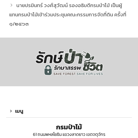
นายปรมินทร์ วงศ์สุวัฒน์ รองอธิบดีกรมป่าไม้ เป็นผู้
แทนกรมป่าไม้เข้าร่วมประชุมคณะกรรมการจัดที่ดิน ครั้งที่
๑/๒๕๖๓
เมนู
กรมป่าไม้
61 ถนนพหลโยธิน แขวงลาดยาว เขตจตุจักร