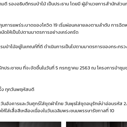
องอธิบดีกรมป่าไม้ เป็นประธาน โดยมี ผู้อำนวยการสำนักส่วนกลาง ข
พร่ระบาดของโควิด 19 เริ่มผ่อนคลายลงตามลำดับ การฉีดพ่นยาฆ่
ดนัดให้เป็นไปตามมาตรการอย่างเคร่งครัด
้อยู่ในเกณฑ์ที่ดี ดำเนินการเป็นไปตามมาตรการของกระทรวงฯ แล
ระชาชน ที่จะจัดขึ้นในวันที่ 5 กรกฎาคม 2563 ณ โครงการป่าชุมช
ง ทุกวันพฤหัสบดี
ารและวันศุกร์ใส่ชุดผ้าไทย วันพุธใส่ชุดอนุรักษ์บ่าอ่อนรหัส 2/1
้ใส่เสื้อสีเหลืองเนื่องในวันเฉลิมพระชนมพรรษารัชกาลที่ 10