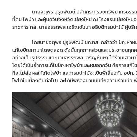
นายจตุพร บุรุษพัฒน์ ปลัดกระทรวงทรัพยากรธรรมชาติและส
ที่ดิน ไฟป่า และฝุ่นควันจังหวัดเชียงใหม่ ณ โรงแรมเชียงใหม
ราชการ ทส. นายอรรถพล เจริญชันษา อธิบดีกรมป่าไม้ ผู้บริหาร
โดยนายจตุพร บุรุษพัฒน์ ปก.ทส. กล่าวว่า ปัญหาหมอกควันไ
แก้ไขปัญหามาโดยตลอด ดังนั้นทุกภาคส่วนและประชาชนทุกคนจะ
อย่างเป็นรูปธรรมและนายอรรถพล เจริญชันษา ได้ร่วมเสวนาในหั
โดยได้เน้นย้ำการแก้ไขปัญหาไฟป่าและหมอกควัน คือการแก้ไขปั
ที่จะไม่ส่งผลให้เกิดไฟป่า และกรมป่าไม้จะเป็นพี่เลี้ยงกับ
ไฟได้ในเบื้องต้นต่อไป และได้มีพิธีลงนามบันทึกความร่วมมือเพื