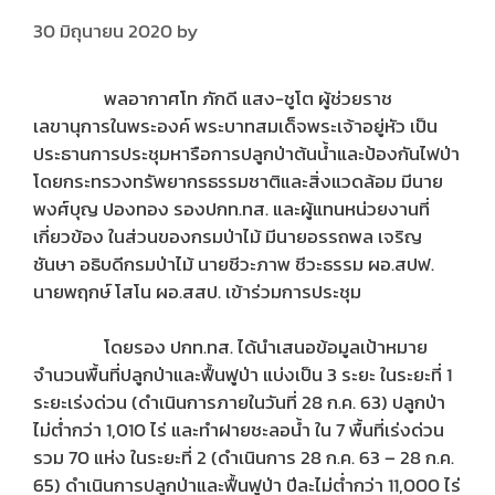
30 มิถุนายน 2020
by
พลอากาศโท ภักดี แสง-ชูโต ผู้ช่วยราช
เลขานุการในพระองค์ พระบาทสมเด็จพระเจ้าอยู่หัว เป็น
ประธานการประชุมหารือการปลูกป่าต้นน้ำและป้องกันไฟป่า
โดยกระทรวงทรัพยากรธรรมชาติและสิ่งแวดล้อม มีนาย
พงศ์บุญ ปองทอง รองปกท.ทส. และผู้แทนหน่วยงานที่
เกี่ยวข้อง ในส่วนของกรมป่าไม้ มีนายอรรถพล เจริญ
ชันษา อธิบดีกรมป่าไม้ นายชีวะภาพ ชีวะธรรม ผอ.สปฟ.
นายพฤกษ์ โสโน ผอ.สสป. เข้าร่วมการประชุม
โดยรอง ปกท.ทส. ได้นำเสนอข้อมูลเป้าหมาย
จำนวนพื้นที่ปลูกป่าและฟื้นฟูป่า แบ่งเป็น 3 ระยะ ในระยะที่ 1
ระยะเร่งด่วน (ดำเนินการภายในวันที่ 28 ก.ค. 63) ปลูกป่า
ไม่ต่ำกว่า 1,010 ไร่ และทำฝายชะลอน้ำ ใน 7 พื้นที่เร่งด่วน
รวม 70 แห่ง ในระยะที่ 2 (ดำเนินการ 28 ก.ค. 63 – 28 ก.ค.
65) ดำเนินการปลูกป่าและฟื้นฟูป่า ปีละไม่ต่ำกว่า 11,000 ไร่