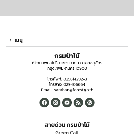
เมนู
กรมป่าไม้
61 ถนนพหลโยธิน แขวงลาดยาว เขตจตุจักร
กรุงเทพมหานคร 10900
โทรศัพท์: 025614292-3
โทรสาร: 029406664
Email: saraban@forest.go.th
สายด่วน กรมป่าไม้
Green Call