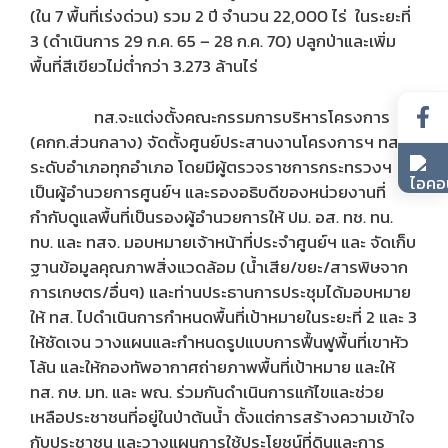
(ใน 7 พื้นที่เร่งด่วน) รวม 2 ปี จำนวน 22,000 ไร่ ในระยะที่
3 (ดำเนินการ 29 ก.ค. 65 – 28 ก.ค. 70) ปลูกป่าและเพิ่ม
พื้นที่สีเขียวไม่ต่ำกว่า 3.273 ล้านไร่
ทส.จะแต่งตั้งคณะกรรมการบริหารโครงการ
(คกก.ส่วนกลาง) จัดตั้งศูนย์ประสานงานโครงการฯ ทส.
ระดับอำเภอทุกอำเภอ โดยมีผู้ตรวจราชการกระทรวงฯ
เป็นผู้อำนวยการศูนย์ฯ และรองอธิบดีของหน่วยงานที่
กำกับดูแลพื้นที่เป็นรองผู้อำนวยการให้ ปม. อส. ทช. ทน.
ทบ. และ ทสจ. มอบหมายเจ้าหน้าที่ประจำศูนย์ฯ และ จัดเก็บ
ฐานข้อมูลคุณภาพสิ่งแวดล้อม (น้ำเสีย/ขยะ/สารพิษจาก
การเกษตร/อื่นๆ) และท่านประธานการประชุมได้มอบหมาย
ให้ ทส. ไปดำเนินการกำหนดพื้นที่เป้าหมายในระยะที่ 2 และ 3
ให้ชัดเจน วางแผนและกำหนดรูปแบบการฟื้นฟูพื้นที่เขาหัว
โล้น และให้กองทัพอากาศถ่ายภาพพื้นที่เป้าหมาย และให้
ทส. กษ. มท. และ พณ. ร่วมกันดำเนินการแก้ไขและช่วย
เหลือประชาชนที่อยู่ในป่าต้นน้ำ ตั้งแต่การสร้างความเข้าใจ
กับประชาชน และวางแผนการใช้ประโยชน์ที่ดินและการ