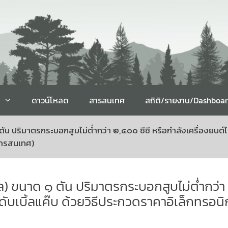
ดาวน์โหลด
สารสนเทศ
สถิติ/รายงาน/Dashboa
ริมาตรกระบอกสูบไม่ต่ำกว่า ๒,๔๐๐ ซีซี หรือกำลังเครื่องยนต์ไม่ต่ำ
สารสนเทศ)
ขนาด ๑ ตัน ปริมาตรกระบอกสูบไม่ต่ำกว่า ๒,
บบดับเบิ้ลแค๊บ ด้วยวิธีประกวดราคาอิเล็กทรอ