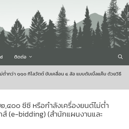
rd
ติดต่อ
กว่า ๑๑๐ กิโลวัตต์ ขับเคลื่อน ๔ ล้อ แบบดับเบิ้ลแค๊บ ด้วยวิธี
๔๐๐ ซีซี หรือกำลังเครื่องยนต์ไม่ต่ำ
นิกส์ (e-bidding) (สำนักแผนงานและ