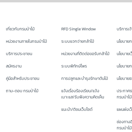
เกี่ยวกับกรมป่าไม้
RFD Single Window
บริการเจ้า
หน่วยงานภายในกรมป่าไม้
ระบบแจกจ่ายกล้าไม้
นโยบายก
บริการประชาชน
หน่วยงานที่ติดต่อขอรับกล้าไม้
นโยบายเว
สมัครงาน
ระบบพิทักษ์ไพร
นโยบายกา
คู่มือสำหรับประชาชน
การปลูกและบำรุงรักษาต้นไม้
นโยบายธร
ถาม-ตอบ กรมป่าไม้
แจ้งเรื่องร้องเรียน/แจ้ง
ประกาศธ
เบาะแส/รับฟังความคิดเห็น
กรมป่าไม้
แนะนำ/ติชมเว็บไซต์
แผนผังเว
ช่องทางอ
กรมป่าไม้