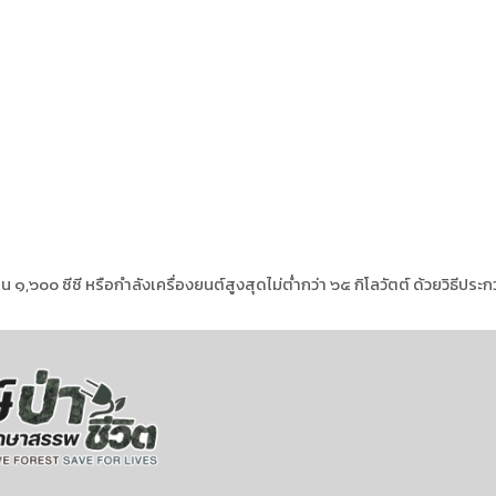
๑,๖๐๐ ซีซี หรือกำลังเครื่องยนต์สูงสุดไม่ต่ำกว่า ๖๕ กิโลวัตต์ ด้วยวิธี