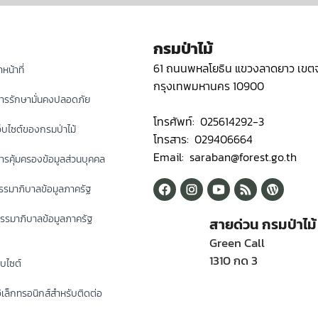
กรมป่าไม้
61 ถนนพหลโยธิน แขวงลาดยาว เขตจ
หน้าที่
กรุงเทพมหานคร 10900
ารรักษามั่นคงปลอดภัย
โทรศัพท์: 025614292-3
็บไซต์ของกรมป่าไม้
โทรสาร: 029406664
Email: saraban@forest.go.th
รคุ้มครองข้อมูลส่วนบุคคล
รมาภิบาลข้อมูลภาครัฐ
รรมาภิบาลข้อมูลภาครัฐ
สายด่วน กรมป่าไม้
Green Call
1310 กด 3
็บไซต์
ิเล็กทรอนิกส์สำหรับติดต่อ