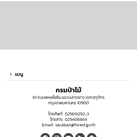
เมนู
กรมป่าไม้
61 ถนนพหลโยธิน แขวงลาดยาว เขตจตุจักร
กรุงเทพมหานคร 10900
โทรศัพท์: 025614292-3
โทรสาร: 029406664
Email: saraban@forest.go.th