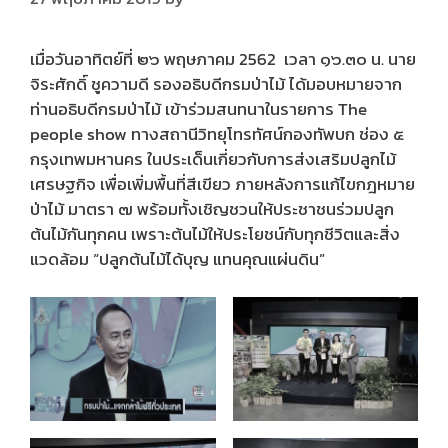
เมื่อวันอาทิตย์ที่ ๒๖ พฤษภาคม 2562 เวลา ๑๖.๓๐ น. นาย
จิระศักดิ์ ชูความดี รองอธิบดีกรมป่าไม้ ได้มอบหมายจาก
ท่านอธิบดีกรมป่าไม้ เข้าร่วมสนทนาในรายการ The
people show ทางสถานีวิทยุโทรทัศน์กองทัพบก ช่อง ๕
กรุงเทพมหานคร ในประเด็นเกี่ยวกับการส่งเสริมปลูกไม้
เศรษฐกิจ เพื่อเพิ่มพื้นที่สีเขียว ภายหลังการแก้ไขกฎหมาย
ป่าไม้ มาตรา ๗ พร้อมทั้งเชิญชวนให้ประชาชนร่วมปลูก
ต้นไม้กันทุกคน เพราะต้นไม้ให้ประโยชน์กับทุกชีวิตและสิ่ง
แวดล้อม “ปลูกต้นไม้ได้บุญ แทนคุณแผ่นดิน”