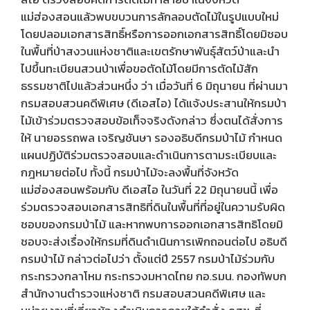
แม่ฮ่องสอนแล้วพบขบวนการลักลอบตัดไม้ในรูปแบบใหม่
โดยปลอมเอกสารสิทธิ์หรือการออกเอกสารสิทธิ์โดยมิชอบ
ในพื้นที่ป่าสงวนแห่งชาติและเขตรักษาพันธุ์สัตว์ป่าและนำ
ไปขึ้นทะเบียนสวนป่าเพื่อขอตัดไม้โดยมีการตัดไม้สัก
ธรรมชาติไปแล้วส่วนหนึ่ง ว่า เมื่อวันที่ 6 มิถุนายน ที่ผ่านมา
กรมสอบสวนคดีพิเศษ (ดีเอสไอ) ได้แจ้งประสานให้กรมป่า
ไม้เข้าร่วมตรวจสอบข้อเท็จจริงดังกล่าว ซึ่งตนได้สั่งการ
ให้ นายอรรถพล เจริญชันษา รองอธิบดีกรมป่าไม้ กำหนด
แผนปฏิบัติร่วมตรวจสอบและดำเนินการตามระเบียบและ
กฎหมายต่อไป ทั้งนี้ กรมป่าไม้จะลงพื้นที่จังหวัด
แม่ฮ่องสอนพร้อมกับ ดีเอสไอ ในวันที่ 22 มิถุนายนนี้ เพื่อ
ร่วมตรวจสอบเอกสารสิทธิที่ดินในพื้นที่ที่อยู่ในความรับผิด
ชอบของกรมป่าไม้ และหากพบการออกเอกสารสิทธิโดยมิ
ชอบจะส่งเรื่องให้กรมที่ดินดำเนินการเพิกถอนต่อไป อธิบดี
กรมป่าไม้ กล่าวต่อไปว่า ตั้งแต่ปี 2557 กรมป่าไม้ร่วมกับ
กระทรวงกลาโหม กระทรวงมหาดไทย กอ.รมน. กองทัพบก
สำนักงานตำรวจแห่งชาติ กรมสอบสวนคดีพิเศษ และ