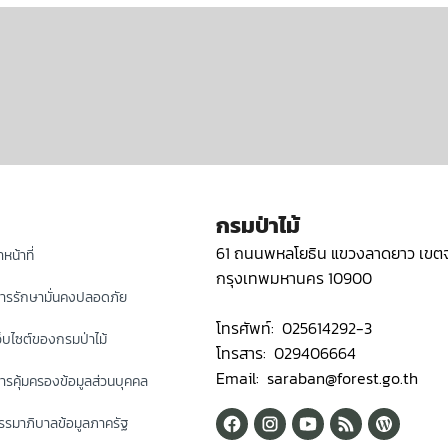
กรมป่าไม้
61 ถนนพหลโยธิน แขวงลาดยาว เขตจ
หน้าที่
กรุงเทพมหานคร 10900
ารรักษามั่นคงปลอดภัย
โทรศัพท์: 025614292-3
็บไซต์ของกรมป่าไม้
โทรสาร: 029406664
Email: saraban@forest.go.th
รคุ้มครองข้อมูลส่วนบุคคล
รมาภิบาลข้อมูลภาครัฐ