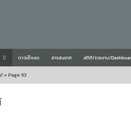
ดาวน์โหลด
สารสนเทศ
สถิติ/รายงาน/Dashboa
ม้
»
Page 93
้